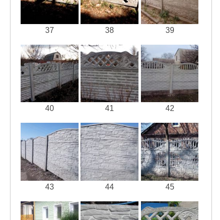
37
38
39
40
41
42
43
44
45