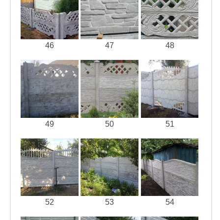
46
47
48
49
50
51
52
53
54