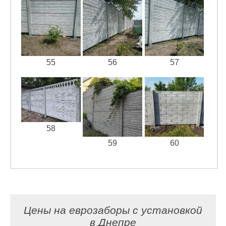
55
56
57
58
59
60
Цены на еврозаборы с установкой
в Днепре