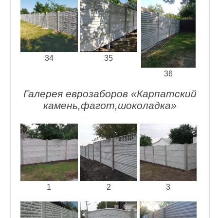
34
35
36
Галерея еврозаборов «Карпатский
камень,фагот,шоколадка»
1
2
3